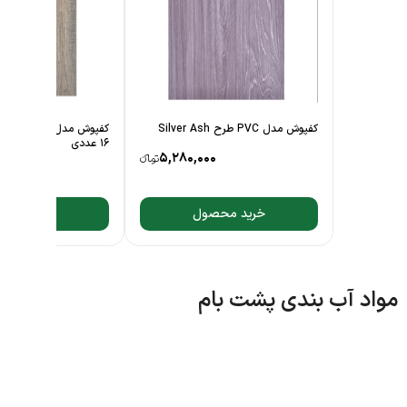
کفپوش مدل PVC طرح Silver Ash
16 عددی
5,280,000
تومانءء
80,000
خرید محصول
خرید محصول
د آب بندی پشت بام