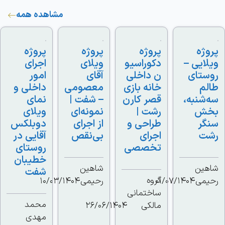
مشاهده همه
ژه
پروژه
پروژه
پروژه
ایی –
دکوراسیو
ویلای
اجرای
ستای
ن داخلی
آقای
امور
م
خانه بازی
معصومی
داخلی و
شنبه،
قصر کارن
– شفت |
نمای
ش
رشت |
نمونه‌ای
ویلای
گر
طراحی و
از اجرای
دوبلکس
ت
اجرای
بی‌نقص
آقایی در
تخصصی
روستای
خطیبان
ین
شاهین
شفت
گروه
می
01/07/1404
رحیمی
10/03/1404
ساختمانی
محمد
مالکی
26/06/1404
مهدی