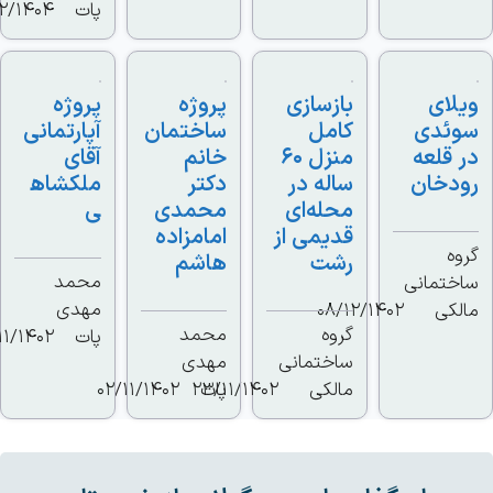
پات
26/02/1404
ای
بازسازی
پروژه
پروژه
ئدی
کامل
ساختمان
آپارتمانی
قلعه
منزل ۶۰
خانم
آقای
دخان
ساله در
دکتر
ملکشاه
محله‌ای
محمدی
ی
قدیمی از
امامزاده
ه
رشت
هاشم
محمد
تمانی
مهدی
کی
08/12/1402
گروه
محمد
پات
01/11/1402
ساختمانی
مهدی
مالکی
پات
23/11/1402
02/11/1402