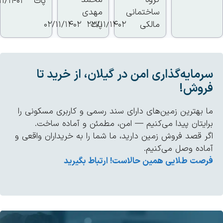
گروه
محمد
پات
01/11/1402
ساختمانی
مهدی
مالکی
پات
23/11/1402
02/11/1402
مایه‌گذاری امن در گیلان، از خرید تا
روش!
 بهترین زمین‌های دارای سند رسمی و کاربری مسکونی را
ایتان پیدا می‌کنیم — امن، مطمئن و آماده ساخت.
ر قصد فروش زمین دارید، ما شما را به خریداران واقعی و
اده وصل می‌کنیم.
صت طلایی همین حالاست! ارتباط بگیرید