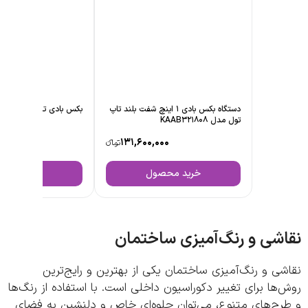
دستگاه بکس بادی 1 اینچ شفت بلند تاپ
بکس بادی تاپ تول مدل KAAA321808
تول مدل KAAB321808
,500,000
131,600,000
تومانءء
خرید محصول
خرید محصول
شی و رنگ‌آمیزی ساختمان
ی و رنگ‌آمیزی ساختمان یکی از بهترین و رایج‌ترین
ها برای تغییر دکوراسیون داخلی است. با استفاده از رنگ‌ها
رح‌های متنوع، می‌توان جلوه‌ای خاص و دلنشین به فضای