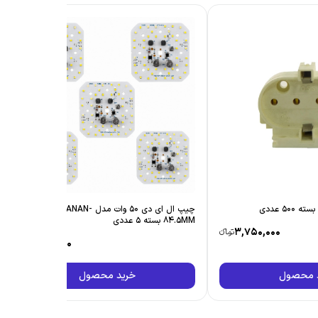
چیپ ال ای دی 50 وات مدل FRSS-SANAN-
84.5MM بسته 5 عددی
3,750,000
تومانءء
1,100,000
تومانءء
 محصول
خرید محصول