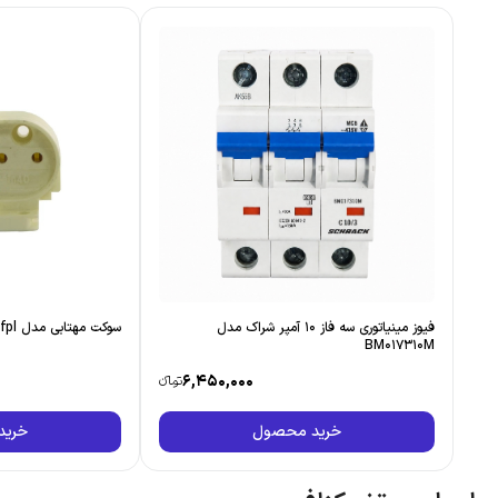
فیوز مینیاتوری سه فاز 10 آمپر شراک مدل
سوکت مهتابی مدل fpl بسته 500 عددی
BM017310M
6,450,000
تومانءء
خرید محصول
خرید