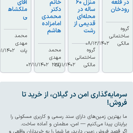
قلعه
منزل ۶۰
خانم
آقای
دخان
ساله در
دکتر
ملکشاه
محله‌ای
محمدی
ی
قدیمی از
امامزاده
ه
رشت
هاشم
محمد
تمانی
مهدی
کی
08/12/1402
گروه
محمد
پات
01/11/1402
ساختمانی
مهدی
مالکی
پات
23/11/1402
02/11/1402
مایه‌گذاری امن در گیلان، از خرید تا
روش!
 بهترین زمین‌های دارای سند رسمی و کاربری مسکونی را
ایتان پیدا می‌کنیم — امن، مطمئن و آماده ساخت.
ر قصد فروش زمین دارید، ما شما را به خریداران واقعی و