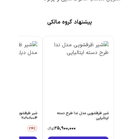
پیشنهاد گروه مالکی
شیر ظرفشویی مدل ندا طرح دسته
شیر ظرفشویی ایران گروه مدل دی
ایتالیایی
20208004
000,000
25,900,000
تومانءء
21,230,000
24٪