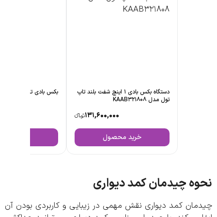
دستگاه بکس بادی 1 اینچ شفت بلند تاپ
بکس بادی تاپ تول مدل KAAA321808
تول مدل KAAB321808
,500,000
131,600,000
تومانءء
خرید محصول
خرید محصول
ه چیدمان کمد دیواری
مان کمد دیواری نقش مهمی در زیبایی و کاربردی بودن آن