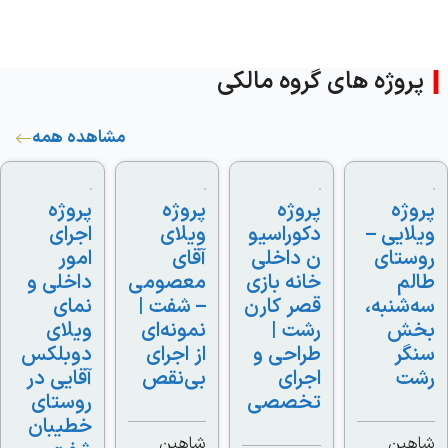
روژه های گروه مالکی
مشاهده همه
ژه
پروژه
پروژه
پروژه
ایی –
دکوراسیو
ویلای
اجرای
ستای
ن داخلی
آقای
امور
م
خانه بازی
معصومی
داخلی و
شنبه،
قصر کارن
– شفت |
نمای
ش
رشت |
نمونه‌ای
ویلای
گر
طراحی و
از اجرای
دوبلکس
ت
اجرای
بی‌نقص
آقایی در
تخصصی
روستای
خطیبان
ین
شاهین