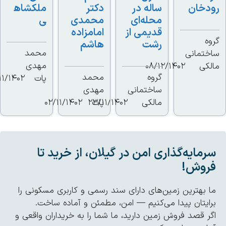
دخان
ساله در
دکتر
ملکشاه
محله‌ای
محمدی
ی
قدیمی از
امامزاده
ه
رشت
هاشم
محمد
تمانی
مهدی
کی
08/12/1402
گروه
محمد
پات
01/11/1402
ساختمانی
مهدی
مالکی
پات
23/11/1402
02/11/1402
مایه‌گذاری امن در گیلان، از خرید تا
روش!
 بهترین زمین‌های دارای سند رسمی و کاربری مسکونی را
ایتان پیدا می‌کنیم — امن، مطمئن و آماده ساخت.
ر قصد فروش زمین دارید، ما شما را به خریداران واقعی و