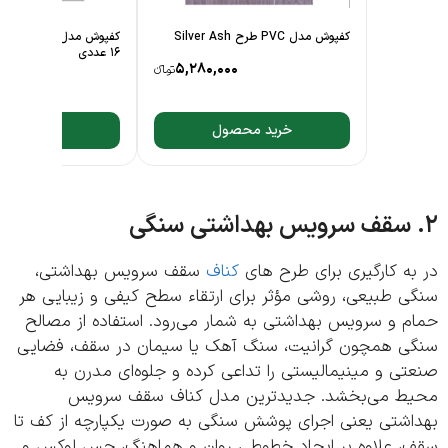
کفپوش مدل PVC طرح Silver Ash
16 عددی
5,280,000
تومانءء
80,000
خرید محصول
خرید محصول
ه کارگیری برای طرح های
کناف
سقف سرویس بهداشتی،
ی طبیعی، روشی مؤثر برای ارتقاء سطح کیفی و زیبایی هر
م و سرویس بهداشتی به شمار می‌رود. استفاده از مصالح
ی همچون گرانیت، سنگ آهک یا سیمان در سقف، فضایی
ی و مینیمالیستی را تداعی کرده و جلوه‌ای مدرن به
ط می‌بخشد. جدیدترین مدل کناف سقف سرویس
اشتی یعنی اجرای پوشش سنگی به صورت یکپارچه از کف تا
، علاوه بر ایجاد خطوطی روان و هماهنگ، حس لوکس و